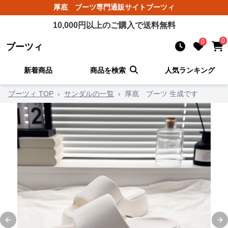
厚底 ブーツ
専門通販サイト
ブーツィ
10,000
円以上のご購入で送料無料
0
0
ブーツィ
新着商品
商品を検索
人気ランキング
ブーツィ TOP
›
サンダルの一覧
›
厚底 ブーツ 生成です
Previous slide
Ne