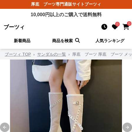
厚底 ブーツ
専門通販サイト
ブーツィ
10,000
円以上のご購入で送料無料
0
0
ブーツィ
新着商品
商品を検索
人気ランキング
ブーツィ TOP
›
サンダルの一覧
›
厚底 ブーツ 厚底 ブーツ メ
Previous slide
Ne