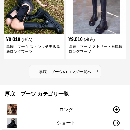
¥
9,810
¥
9,810
(税込)
(税込)
厚底 ブーツ ストレッチ美脚厚
厚底 ブーツ ストリート系厚底
底ロングブーツ
ロングブーツ
›
厚底 ブーツ
の
ロング
一覧へ
厚底 ブーツ カテゴリ一覧
ロング
ショート