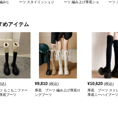
編みヒ
ーツ スタイリッシュジ
ーツ 編み上げ厚底ショ
ーツ 
ーツ
ッパー厚底ショートブー
ートブーツ
クル
ツ
すめアイテム
¥
9,810
¥
10,620
税込)
(税込)
(税込)
ツ もこもこファー
厚底 ブーツ 編み上げ厚底ロ
厚底 ブーツ スト
厚底ブーツ
ングブーツ
厚底ニーハイブー