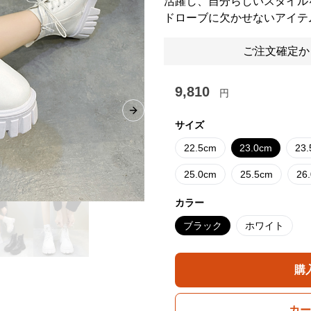
活躍し、自分らしいスタイル
ドローブに欠かせないアイテ
ご注文確定か
9,810
円
Next slide
サイズ
22.5cm
23.0cm
23
25.0cm
25.5cm
26
カラー
ブラック
ホワイト
購
カー