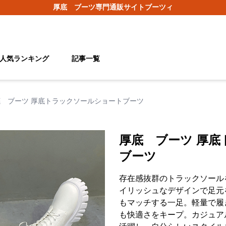
厚底 ブーツ
専門通販サイト
ブーツィ
人気ランキング
記事一覧
底 ブーツ 厚底トラックソールショートブーツ
厚底 ブーツ 厚
ブーツ
存在感抜群のトラックソール
イリッシュなデザインで足元
もマッチする一足。軽量で履
も快適さをキープ。カジュア