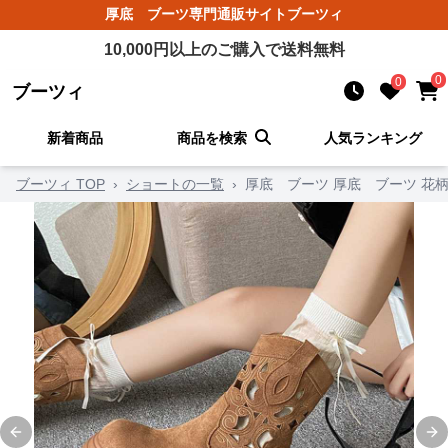
厚底 ブーツ
専門通販サイト
ブーツィ
10,000
円以上のご購入で送料無料
0
0
ブーツィ
新着商品
商品を検索
人気ランキング
ブーツィ TOP
›
ショートの一覧
›
厚底 ブーツ 厚底 ブーツ 花
Previous slide
Ne