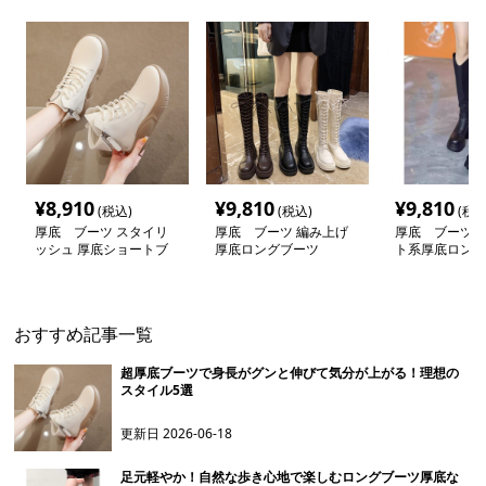
¥
8,910
¥
9,810
¥
9,810
(税込)
(税込)
(税込
厚底 ブーツ スタイリ
厚底 ブーツ 編み上げ
厚底 ブーツ 
ッシュ 厚底ショートブ
厚底ロングブーツ
ト系厚底ロング
ーツ
おすすめ記事一覧
超厚底ブーツで身長がグンと伸びて気分が上がる！理想の
スタイル5選
更新日
2026-06-18
足元軽やか！自然な歩き心地で楽しむロングブーツ厚底な