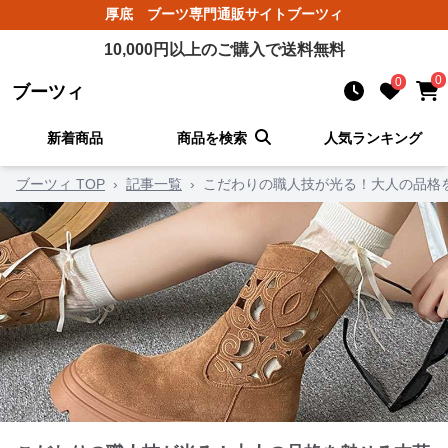
厚底 ブーツ
専門通販サイト
ブーツィ
10,000
円以上のご購入で送料無料
0
0
ブーツィ
新着商品
商品を検索
人気ランキング
ブーツィ TOP
›
記事一覧
›
こだわりの職人技が光る！大人の品格