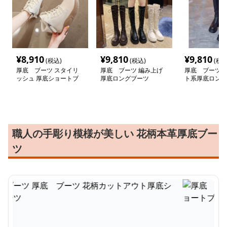
¥
8,910
¥
9,810
¥
9,810
(税込)
(税込)
(税込
厚底 ブーツ スタイリ
厚底 ブーツ 編み上げ
厚底 ブーツ 
ッシュ 厚底ショートブ
厚底ロングブーツ
ト系厚底ロング
ーツ
職人の手彫り模様が美しい 花柄本革厚底ブー
ツ