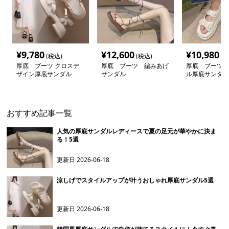
¥
9,780
¥
12,600
¥
10,980
(税込)
(税込)
(税
厚底 ブーツ クロスデ
厚底 ブーツ 編みあげ
厚底 ブーツ 
ザイン厚底サンダル
サンダル
ル厚底サンダル
おすすめ記事一覧
人気の厚底サンダルレディースで夏の足元が華やかに決ま
る！5選
更新日
2026-06-18
涼しげでスタイルアップが叶うおしゃれ厚底サンダル5選
更新日
2026-06-18