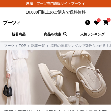
厚底 ブーツ
専門通販サイト
ブーツィ
10,000
円以上のご購入で送料無料
0
0
ブーツィ
新着商品
商品を検索
人気ランキング
ブーツィ TOP
›
記事一覧
›
流行の厚底サンダルで気分も上がる！