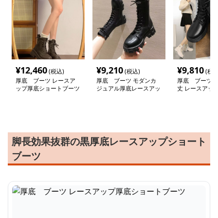
¥
12,460
¥
9,210
¥
9,810
(税込)
(税込)
(税込
厚底 ブーツ レースア
厚底 ブーツ モダンカ
厚底 ブーツ 
ップ厚底ショートブーツ
ジュアル厚底レースアッ
丈 レースアッ
プブーツ
ーツ
脚長効果抜群の黒厚底レースアップショート
ブーツ