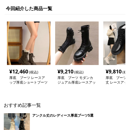
今回紹介した商品一覧
¥
12,460
¥
9,210
¥
9,810
(税込)
(税込)
(税込
厚底 ブーツ レースア
厚底 ブーツ モダンカ
厚底 ブーツ 
ップ厚底ショートブーツ
ジュアル厚底レースアッ
丈 レースアッ
プブーツ
ーツ
おすすめ記事一覧
アンクル丈のレディース厚底ブーツ5選