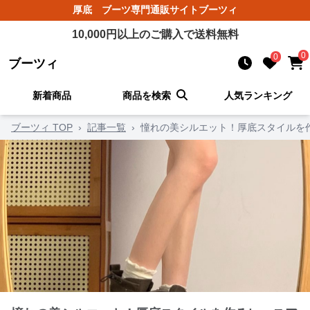
厚底 ブーツ
専門通販サイト
ブーツィ
10,000
円以上のご購入で送料無料
0
0
ブーツィ
新着商品
商品を検索
人気ランキング
ブーツィ TOP
›
記事一覧
›
憧れの美シルエット！厚底スタイルを