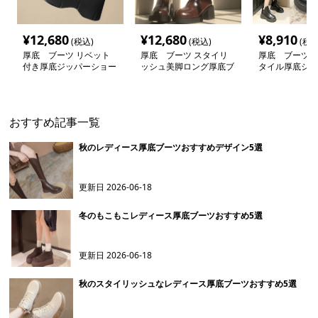
¥
12,680
¥
12,680
¥
8,910
(税込)
(税込)
(税込
厚底 ブーツ リベット
厚底 ブーツ スタイリ
厚底 ブーツ 
付き厚底ジッパーショー
ッシュ美脚ロング厚底ブ
タイル厚底ショ
トブーツ
ーツ
ツ
おすすめ記事一覧
秋のレディース厚底ブーツおすすめデザイン5選
更新日
2026-06-18
冬のもこもこレディース厚底ブーツおすすめ5選
更新日
2026-06-18
秋のスタイリッシュなレディース厚底ブーツおすすめ5選