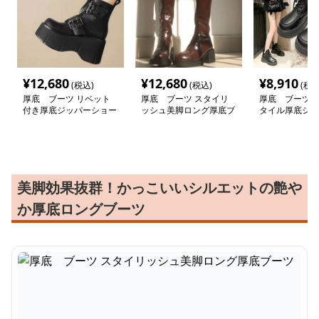
¥
12,680
¥
12,680
¥
8,910
(税込)
(税込)
(税込
厚底 ブーツ リベット
厚底 ブーツ スタイリ
厚底 ブーツ 
付き厚底ジッパーショー
ッシュ美脚ロング厚底ブ
タイル厚底ショ
トブーツ
ーツ
ツ
美脚効果抜群！かっこいいシルエットの艶や
か厚底ロングブーツ