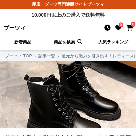
厚底 ブーツ
専門通販サイト
ブーツィ
10,000
円以上のご購入で送料無料
0
0
ブーツィ
新着商品
商品を検索
人気ランキング
ブーツィ TOP
›
記事一覧
›
足元から魅力を引き出す！レディース