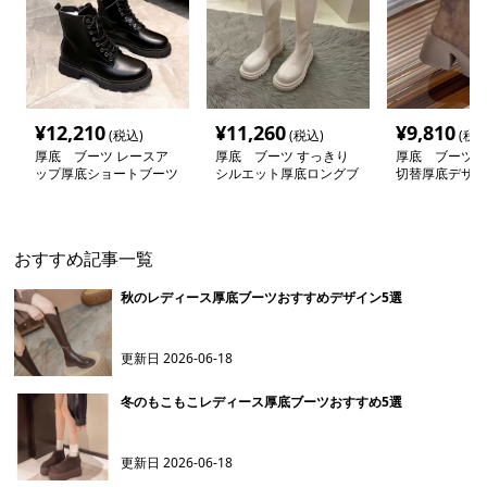
¥
12,210
¥
11,260
¥
9,810
(税込)
(税込)
(税込
厚底 ブーツ レースア
厚底 ブーツ すっきり
厚底 ブーツ 
ップ厚底ショートブーツ
シルエット厚底ロングブ
切替厚底デザイ
ーツ
おすすめ記事一覧
秋のレディース厚底ブーツおすすめデザイン5選
更新日
2026-06-18
冬のもこもこレディース厚底ブーツおすすめ5選
更新日
2026-06-18