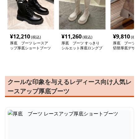
¥
12,210
¥
11,260
¥
9,810
(税込)
(税込)
(税込
厚底 ブーツ レースア
厚底 ブーツ すっきり
厚底 ブーツ 
ップ厚底ショートブーツ
シルエット厚底ロングブ
切替厚底デザイ
ーツ
クールな印象を与えるレディース向け人気レ
ースアップ厚底ブーツ