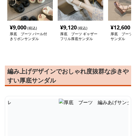
¥
9,000
¥
9,120
¥
12,600
(税込)
(税込)
(税
厚底 ブーツ パール付
厚底 ブーツ ギャザー
厚底 ブーツ 
きリボンサンダル
フリル厚底サンダル
サンダル
編み上げデザインでおしゃれ度抜群な歩きや
すい厚底サンダル