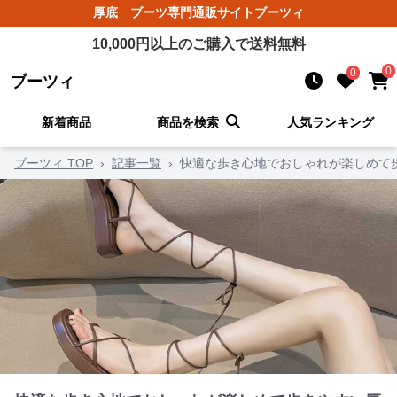
厚底 ブーツ
専門通販サイト
ブーツィ
10,000
円以上のご購入で送料無料
0
0
ブーツィ
新着商品
商品を検索
人気ランキング
ブーツィ TOP
›
記事一覧
›
快適な歩き心地でおしゃれが楽しめて