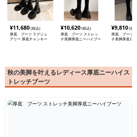
¥
11,680
¥
10,620
¥
9,810
(税込)
(税込)
(税込
厚底 ブーツ ラグジュ
厚底 ブーツ ストレッ
厚底 ブーツ 
アリー 厚底チャンキー
チ美脚厚底ニーハイブー
チ美脚厚底ロン
ロングブーツ
ツ
秋の美脚を叶えるレディース厚底ニーハイス
トレッチブーツ