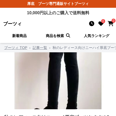
厚底 ブーツ
専門通販サイト
ブーツィ
10,000
円以上のご購入で送料無料
0
0
ブーツィ
新着商品
商品を検索
人気ランキング
ブーツィ TOP
›
記事一覧
›
秋のレディース向けニーハイ厚底ブー