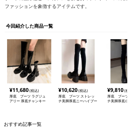
ファッションを象徴するアイテムです。
今回紹介した商品一覧
¥
11,680
¥
10,620
¥
9,810
(税込)
(税込)
(税込
厚底 ブーツ ラグジュ
厚底 ブーツ ストレッ
厚底 ブーツ 
アリー 厚底チャンキー
チ美脚厚底ニーハイブー
チ美脚厚底ロン
ロングブーツ
ツ
おすすめ記事一覧