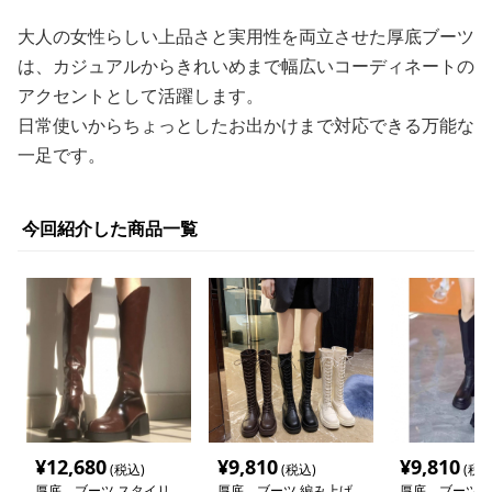
大人の女性らしい上品さと実用性を両立させた厚底ブーツ
は、カジュアルからきれいめまで幅広いコーディネートの
アクセントとして活躍します。
日常使いからちょっとしたお出かけまで対応できる万能な
一足です。
今回紹介した商品一覧
¥
12,680
¥
9,810
¥
9,810
(税込)
(税込)
(税込
厚底 ブーツ スタイリ
厚底 ブーツ 編み上げ
厚底 ブーツ 