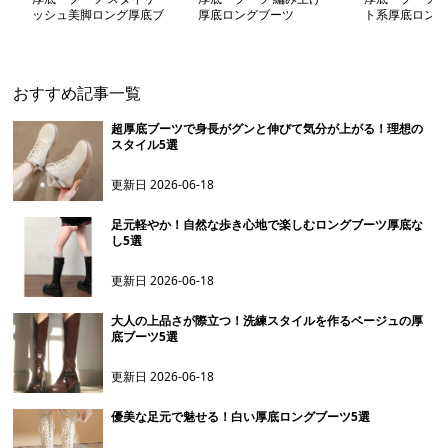
ッシュ美脚ロング厚底ブ
厚底ロングブーツ
ト系厚底ロング
ーツ
おすすめ記事一覧
超厚底ブーツで身長がグンと伸びて気分が上がる！理想の
スタイル5選
更新日
2026-06-18
足元軽やか！自然な歩き心地で楽しむロングブーツ厚底な
し5選
更新日
2026-06-18
大人の上品さが際立つ！洗練スタイルを作るベージュの厚
底ブーツ5選
更新日
2026-06-18
優美な足元で魅せる！白い厚底ロングブーツ5選