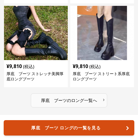
¥
9,810
¥
9,810
(税込)
(税込)
厚底 ブーツ ストレッチ美脚厚
厚底 ブーツ ストリート系厚底
底ロングブーツ
ロングブーツ
›
厚底 ブーツ
の
ロング
一覧へ
厚底 ブーツ ロングの一覧を見る