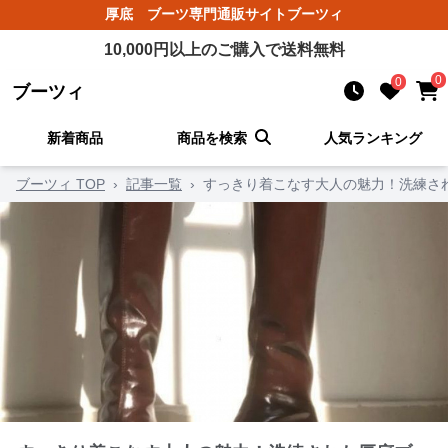
厚底 ブーツ
専門通販サイト
ブーツィ
10,000
円以上のご購入で送料無料
0
0
ブーツィ
新着商品
商品を検索
人気ランキング
ブーツィ TOP
›
記事一覧
›
すっきり着こなす大人の魅力！洗練さ