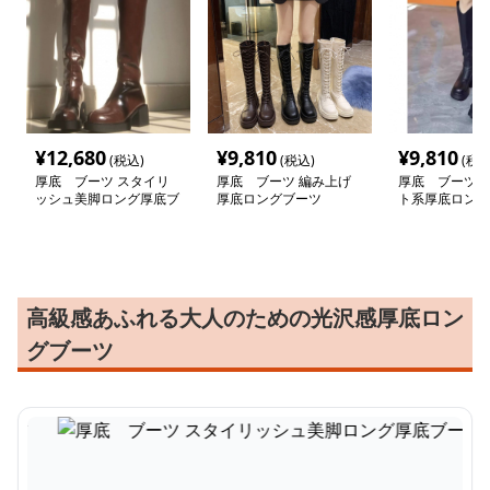
¥
12,680
¥
9,810
¥
9,810
(税込)
(税込)
(税込
厚底 ブーツ スタイリ
厚底 ブーツ 編み上げ
厚底 ブーツ 
ッシュ美脚ロング厚底ブ
厚底ロングブーツ
ト系厚底ロング
ーツ
高級感あふれる大人のための光沢感厚底ロン
グブーツ