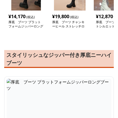
¥
14,170
¥
19,800
¥
12,870
(税込)
(税込)
(税
厚底 ブーツ プラット
厚底 ブーツ チャンキ
厚底 ブーツ 
フォームジッパーロング
ーヒール ストレッチロ
トシルエット 
ブーツ
ングブーツ
ーツ
スタイリッシュなジッパー付き厚底ニーハイ
ブーツ