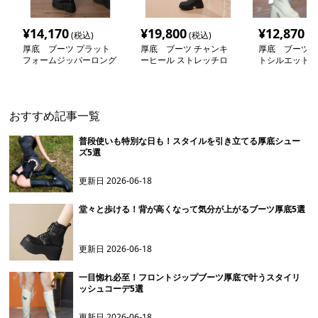
¥
14,170
¥
19,800
¥
12,870
(税込)
(税込)
(税
厚底 ブーツ プラット
厚底 ブーツ チャンキ
厚底 ブーツ 
フォームジッパーロング
ーヒール ストレッチロ
トシルエット 
ブーツ
ングブーツ
ーツ
おすすめ記事一覧
普段使いも特別な日も！スタイルを引き立てる厚底シュー
ズ5選
更新日
2026-06-18
堂々と歩ける！背が高くなって気分が上がるブーツ厚底5選
更新日
2026-06-18
一目惚れ必至！フロントジップブーツ厚底で叶うスタイリ
ッシュコーデ5選
更新日
2026-06-18