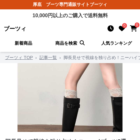
厚底 ブーツ
専門通販サイト
ブーツィ
10,000
円以上のご購入で送料無料
0
0
ブーツィ
新着商品
商品を検索
人気ランキング
ブーツィ TOP
›
記事一覧
›
脚長見せで視線を独り占め！ニーハイ